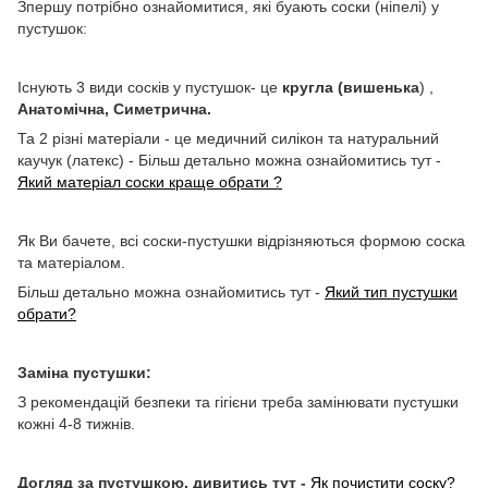
Зпершу потрібно ознайомитися, які буають соски (ніпелі) у
пустушок:
Існують 3 види сосків у пустушок- це
кругла (вишенька
) ,
Анатомічна, Симетрична.
Та 2 різні матеріали - це медичний силікон та натуральний
каучук (латекс) - Більш детально можна ознайомитись тут -
Який матеріал соски краще обрати ?
Як Ви бачете, всі соски-пустушки відрізняються формою соска
та матеріалом.
Більш детально можна ознайомитись тут -
Який тип пустушки
обрати?
Заміна пустушки:
З рекомендацій безпеки та гігієни треба замінювати пустушки
кожні 4-8 тижнів.
Догляд за пустушкою, дивитись тут -
Як почистити соску?