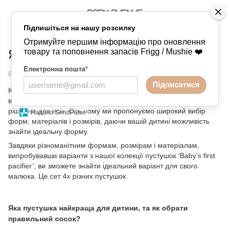
Підпишіться на нашу розсилку
Блог
Як правильно вибрати пустушку?
Отримуйте першим інформацію про оновлення
Як правильно вибрати пустушку?
товару та поповнення запасів Frigg / Mushie ❤️
Електронна пошта
*
6 грудня 2023
Підписатися
Коли справа доходить до пошуку правильної пустушки для
вашої дитини, не існує такого поняття, як універсальне
рішення для всіх. Ось чому ми пропонуємо широкий вибір
Надано SendPulse
форм, матеріалів і розмірів, даючи вашій дитині можливість
знайти ідеальну форму.
Завдяки різноманітним формам, розмірам і матеріалам,
випробувавши варіанти з нашої колекції пустушок ‘Baby’s first
pacifier’, ви зможете знайти ідеальний варіант для свого
малюка. Це сет 4х різних пустушок.
Яка пустушка найкраща для дитини, та як обрати
правильний сосок?