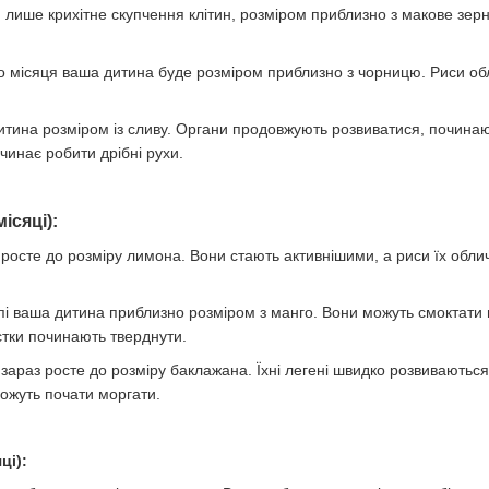
, лише крихітне скупчення клітин, розміром приблизно з макове зер
го місяця ваша дитина буде розміром приблизно з чорницю. Риси обл
итина розміром із сливу. Органи продовжують розвиватися, починаю
очинає робити дрібні рухи.
ісяці):
росте до розміру лимона. Вони стають активнішими, а риси їх обли
пі ваша дитина приблизно розміром з манго. Вони можуть смоктати в
кістки починають тверднути.
зараз росте до розміру баклажана. Їхні легені швидко розвиваються,
можуть почати моргати.
ці):