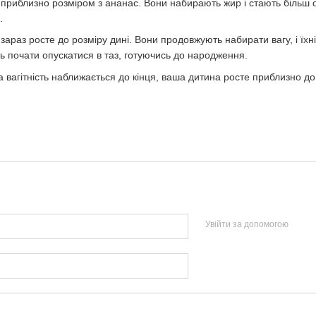
приблизно розміром з ананас. Вони набирають жир і стають більш о
с.
зараз росте до розміру дині. Вони продовжують набирати вагу, і ї
ть почати опускатися в таз, готуючись до народження.
а вагітність наближається до кінця, ваша дитина росте приблизно до
Увійти за допомогою