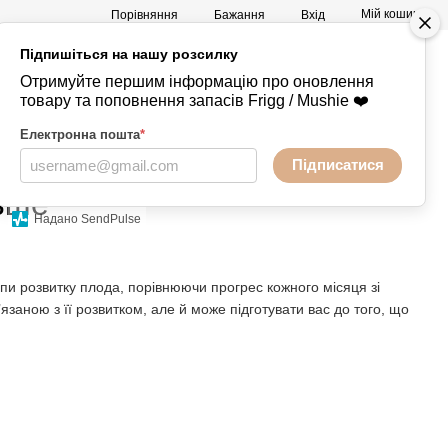
Мій кошик
Порівняння
Бажання
Вхід
Підпишіться на нашу розсилку
а
Mushie -
+380730847238
Отримуйте першим інформацію про оновлення
Речі
товару та поповнення запасів Frigg / Mushie ❤️
Електронна пошта
*
Підписатися
льше
Надано SendPulse
пи розвитку плода, порівнюючи прогрес кожного місяця зі
язаною з її розвитком, але й може підготувати вас до того, що