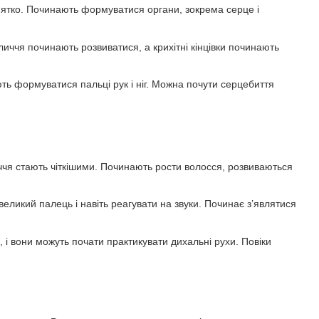
нятко. Починають формуватися органи, зокрема серце і
иччя починають розвиватися, а крихітні кінцівки починають
ть формуватися пальці рук і ніг. Можна почути серцебиття
ччя стають чіткішими. Починають рости волосся, розвиваються
еликий палець і навіть реагувати на звуки. Починає з’являтися
 і вони можуть почати практикувати дихальні рухи. Повіки