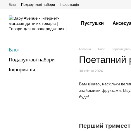
Перейти до основного контенту
Блог
Подарункові набори
Інформація
Пустушки
Аксесу
Блог
Головна
Блог
Керівництво 
Поетапний р
Подарункові набори
Інформація
30 квітня 2024
Вам цікаво, наскільки вел
знайомими фруктами. Візуал
буде!
Перший триместр 