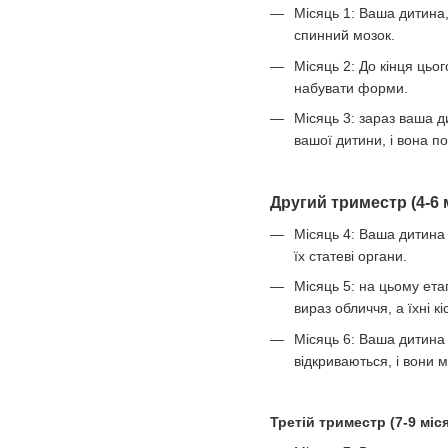
Місяць 1: Ваша дитина
спинний мозок.
Місяць 2: До кінця цьо
набувати форми.
Місяць 3: зараз ваша д
вашої дитини, і вона п
Другий триместр (4-6 м
Місяць 4: Ваша дитина 
їх статеві органи.
Місяць 5: на цьому ета
вираз обличчя, а їхні 
Місяць 6: Ваша дитина 
відкриваються, і вони 
Третій триместр (7-9 міся