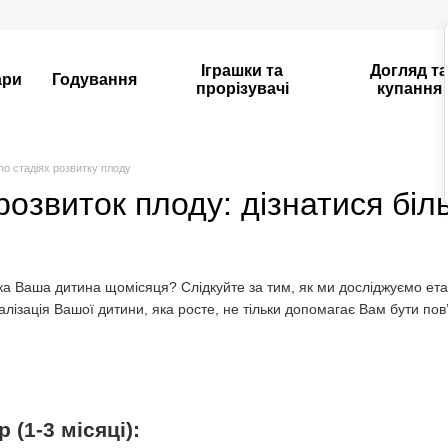
Іграшки та
Догляд т
ари
Годування
прорізувачі
купання
по стадіях розвитку плоду
озвиток плоду: дізнатися бі
ика Ваша дитина щомісяця? Слідкуйте за тим, як ми досліджуємо ета
ізація Вашої дитини, яка росте, не тільки допомагає Вам бути пов’
(1-3 місяці):