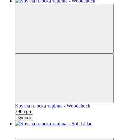
Кругла плоска тарілка - Woodchuck
390 грн
Купити
Новинка
−26%