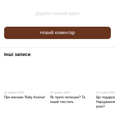
Додайте перший відгук
Новий коментар
Інші записи
31 травня 2024
31 травня 2024
31 травня 202
Про магазин 'Baby Avenue'
Як прати пелюшки? Та
Що подарув
інший текстиль
Народження 
роки?