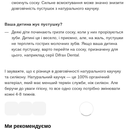
смокчуть соску. Сильне всмоктування може значно знизити
довговічність пустушок з натурального каучуку.
Ваша дитина жує пустушку?
Деякі діти починають гризти соску, коли у них прорізуються
зуби. Дитині це і весело, і приємно, але, на жаль, пустушки
не терплять гострих молочних зубів. Якщо ваша дитина
кусає пустушку, варто перейти на соску, призначену для
цього, наприклад серії Difrax Dental.
І зауважте, що є різниця в довговічності натурального каучуку
та силікону. Натуральний каучук — це 100% органічний
матеріал, який має менший термін служби, ніж силікон. Але
беручи до уваги гігієну, то все одно соску потрібно змінювати
кожні 4-8 тижнів.
Ми рекомендуємо