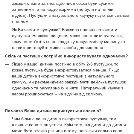
завжди стежте за тим, щоб чисті соски були сухими,
затіненими та не надто жаркими (не були на теплій
підлозі). Пустушки з натурального каучуку псуються світлом
і теплом.
Як Ви чистите пустушки? Важливо правильно чистити
пустушки. Неякісне чищення може пошкодити пустушки,
тому не кип’ятіть їх, не кладіть у посудомиїчну машину та
не використовуйте миючі засоби для чищення.
Скільки пустушок потрібно використовувати одночасно?
Якщо у вашої дитини постійно в обігу 2-3 пустушки, то
кожна пустушка буде використовуватися менше. Якщо
ваша дитина використовує пустушки з натурального
каучуку, ми рекомендуємо завжди мати декілька пустушок
одночасно та регулярно їх міняти. Натуральний каучук з
часом розширюється – на відміну від силікону.
Як часто Ваша дитина користується соскою?
Чим більше ваша дитина використовує пустушку, тим
швидше вона зношується. Крім того, від дитини до дитини
може бути велика різниця в тому, наскільки сильно вони