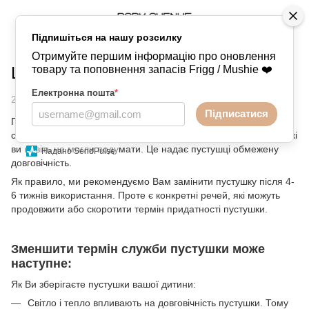
Підпишіться на нашу розсилку
Блог
6 речей, які скорочують життя пустушки
Отримуйте першим інформацію про оновлення
Що скорочує термін пустушки?
товару та поповнення запасів Frigg / Mushie ❤️
Електронна пошта
*
26 грудня 2022
Підписатися
Протягом короткого життя пустушки її ошпарюють, жують,
смикають, кидають на землю та піддають іншим речам, про які
ви навіть не могли подумати. Це надає пустушці обмежену
Надано SendPulse
довговічність.
Як правило, ми рекомендуємо Вам замінити пустушку після 4-
6 тижнів використання. Проте є конкретні речей, які можуть
продовжити або скоротити термін придатності пустушки.
Зменшити термін служби пустушки може
наступне:
Як Ви зберігаєте пустушки вашої дитини:
Світло і тепло впливають на довговічність пустушки. Тому