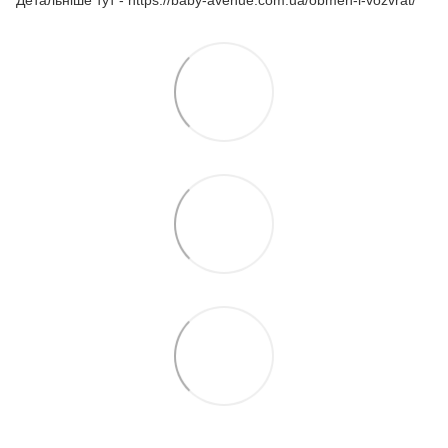
Детальніше тут - https://baby-avenue.com.ua/obmen-i-vozvrat/