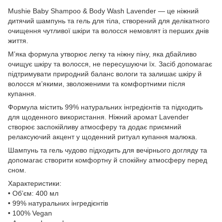
Mushie Baby Shampoo & Body Wash Lavender — це ніжний
дитячий шампунь та гель для тіла, створений для делікатного
очищення чутливої шкіри та волосся немовлят із перших днів
життя.
М’яка формула утворює легку та ніжну піну, яка дбайливо
очищує шкіру та волосся, не пересушуючи їх. Засіб допомагає
підтримувати природний баланс вологи та залишає шкіру й
волосся м’якими, зволоженими та комфортними після
купання.
Формула містить 99% натуральних інгредієнтів та підходить
для щоденного використання. Ніжний аромат Lavender
створює заспокійливу атмосферу та додає приємний
релаксуючий акцент у щоденний ритуал купання малюка.
Шампунь та гель чудово підходить для вечірнього догляду та
допомагає створити комфортну й спокійну атмосферу перед
сном.
Характеристики:
• Об’єм: 400 мл
• 99% натуральних інгредієнтів
• 100% Vegan