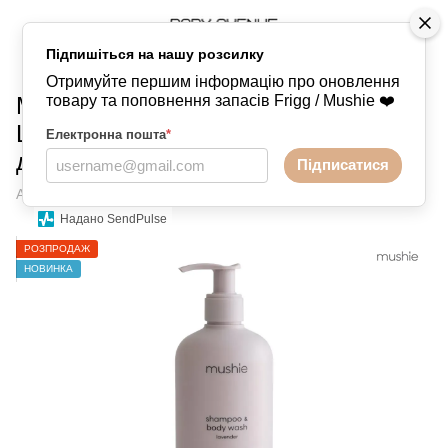
Підпишіться на нашу розсилку
Догляд та купання
Догляд та купання Mushie
Отримуйте першим інформацію про оновлення
Mushie Baby Shampoo & Body Wash
товару та поповнення запасів Frigg / Mushie ❤️
Lavender — дитячий шампунь і гель
Електронна пошта
*
для тіла
Підписатися
Артикул:
2910507
Написати відгук
Надано SendPulse
РОЗПРОДАЖ
НОВИНКА