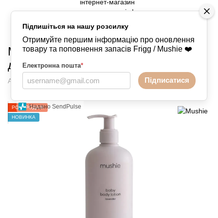
Підпишіться на нашу розсилку
Догляд та купання
Догляд та купання Mushie
Отримуйте першим інформацію про оновлення
Mushie Baby Body Lotion Lavender —
товару та поповнення запасів Frigg / Mushie ❤️
дитячий лосьйон для тіла
Електронна пошта
*
Підписатися
Артикул:
2900507
Написати відгук
Надано SendPulse
РОЗПРОДАЖ
НОВИНКА