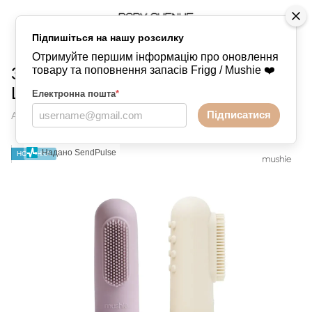
Підпишіться на нашу розсилку
Аксесуари
Зубні щітки
Зубні щітки Mushie
Отримуйте першим інформацію про оновлення
Зубна щітка на палець Soft
товару та поповнення запасів Frigg / Mushie ❤️
Lilac/Ivory
Електронна пошта
*
Підписатися
Артикул:
082471383491
Написати відгук
Надано SendPulse
НОВИНКА