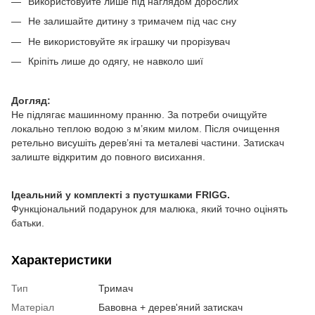
Використовуйте лише під наглядом дорослих
Не залишайте дитину з тримачем під час сну
Не використовуйте як іграшку чи прорізувач
Кріпіть лише до одягу, не навколо шиї
Догляд:
Не підлягає машинному пранню. За потреби очищуйте
локально теплою водою з м’яким милом. Після очищення
ретельно висушіть дерев’яні та металеві частини. Затискач
залиште відкритим до повного висихання.
Ідеальний у комплекті з пустушками FRIGG.
Функціональний подарунок для малюка, який точно оцінять
батьки.
Характеристики
Тип
Тримач
Матеріал
Бавовна + дерев'яний затискач