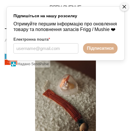
Підпишіться на нашу розсилку
Аксесуари
Тримачі
Отримуйте першим інформацію про оновлення
Тримач з тканини - Rust
товару та поповнення запасів Frigg / Mushie ❤️
Електронна пошта
*
Артикул:
83-17
Написати відгук
Підписатися
НОВИНКА
−24%
Надано SendPulse