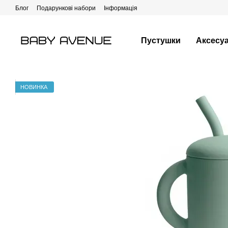
Перейти до основного контенту
Блог
Подарункові набори
Інформація
Пустушки
Аксесу
НОВИНКА