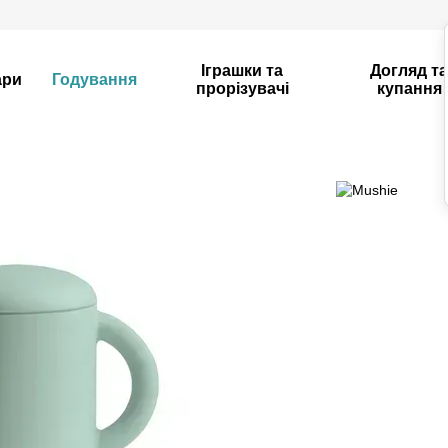
Іграшки та
Догляд т
ари
Годування
прорізувачі
купання