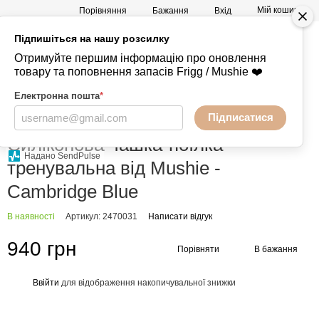
Мій кошик
Порівняння
Бажання
Вхід
Підпишіться на нашу розсилку
а
Mushie -
+380730847238
Отримуйте першим інформацію про оновлення
Речі
товару та поповнення запасів Frigg / Mushie ❤️
Електронна пошта
*
Підписатися
Головна
Годування
Поїльники
Поїльники Mushie
Силіконова чашка-поїлка
Надано SendPulse
тренувальна від Mushie -
Cambridge Blue
В наявності
Артикул: 2470031
Написати відгук
940 грн
Порівняти
В бажання
Ввійти
для відображення накопичувальної знижки
%