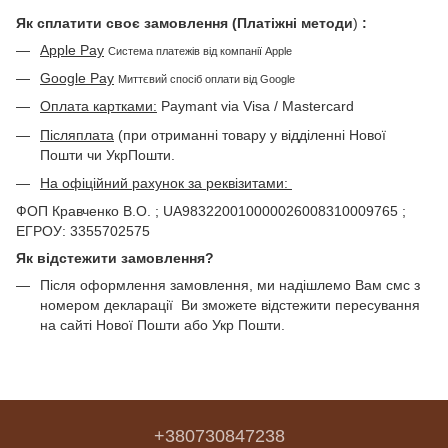
Як сплатити своє замовлення (Платіжні методи
)
:
Apple Pay
Система платежів від компанії Apple
Google Pay
Миттєвий спосіб оплати від Google
Оплата картками:
Paymant via Visa / Mastercard
Післяплата
(при отриманні товару у відділенні Нової
Пошти чи УкрПошти.
На офіційний рахунок за реквізитами:
ФОП Кравченко В.О. ; UA983220010000026008310009765 ;
ЕГРОУ: 3355702575
Як відстежити замовлення?
Після оформлення замовлення, ми надішлемо Вам смс з
номером декларації Ви зможете відстежити пересування
на сайті Нової Пошти або Укр Пошти.
+380730847238