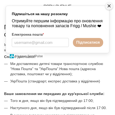
Підпишіться на нашу розсилку
Інформація
Правила і умови (Terms and conditions)
Отримуйте першим інформацію про оновлення
Правила і умови (Terms and
товару та поповнення запасів Frigg / Mushie ❤️
conditions)
Електронна пошта
*
Підписатися
Інтернет магазин дитячих товарів Baby Avenue - це компанія,
що реалізує товари для дітей оптом та в роздріб.
Надано SendPulse
Спосіб доставки:
Ми доставляємо дитячі товари транспортною службою
"Нова Пошта" та "УкрПошта".Нова пошта (адресна
доставка, поштомат чи у відділення);
УкрПошта (стандрарт, експрес доставка у відділення)
Ваше замовлення ми передамо до кур'єрської служби:
Того ж дня, якщо він був підтверджений до 17:00;
Наступного дня, якщо він був підтверджений після 17:00.