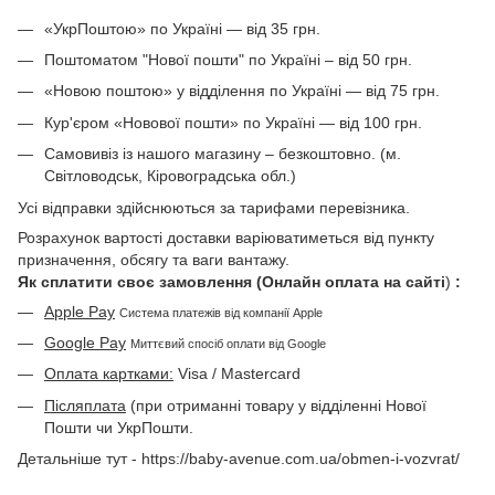
«УкрПоштою» по Україні — від 35 грн.
Поштоматом "Нової пошти" по Україні – від 50 грн.
«Новою поштою» у відділення по Україні — від 75 грн.
Кур'єром «Новової пошти» по Україні — від 100 грн.
Самовивіз із нашого магазину – безкоштовно. (м.
Світловодськ, Кіровоградська обл.)
Усі відправки здійснюються за тарифами перевізника.
Розрахунок вартості доставки варіюватиметься від пункту
призначення, обсягу та ваги вантажу.
Як сплатити своє замовлення (Онлайн оплата на сайті
)
:
Apple Pay
Система платежів від компанії Apple
Google Pay
Миттєвий спосіб оплати від Google
Оплата картками:
Visa / Mastercard
Післяплата
(при отриманні товару у відділенні Нової
Пошти чи УкрПошти.
Детальніше тут - https://baby-avenue.com.ua/obmen-i-vozvrat/