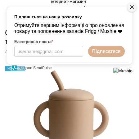
Підпишіться на нашу розсилку
Годування
Поїльники
Поїльники Mushie
Отримуйте першим інформацію про оновлення
Силіконова чашка-поїлка
товару та поповнення запасів Frigg / Mushie ❤️
тренувальна від Mushie - Natural
Електронна пошта
*
Підписатися
Артикул:
690609855300977
Написати відгук
Надано SendPulse
НОВИНКА