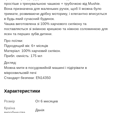
простіше з тренувальною чашкою + трубочкою від Mushie.
Вона призначена для маленьких ручок, щоб її можна було
тримати, розвиваючи дрібну моторику, і елегантно вписується
в будь-який сучасний будинок.
Чашка виготовлена ​​зі 100% харчового силікону та
поставляється зі знімною кришкою та ніжною соломинкою для
ясен та перших зубів дитини.
Про поїлки:
Підходящий вік: 6+ місяців
Матеріал: 100% харчовий силікон.
Прибл. ємність: 175 мл
Догляд:
Можна мити в посудомийній машині і підігрівати в
мікрохвильовій печі
Стандарт безпеки: EN14350
Характеристики
Розмір
От 6 месяцев
Країна
Данія
виробництва