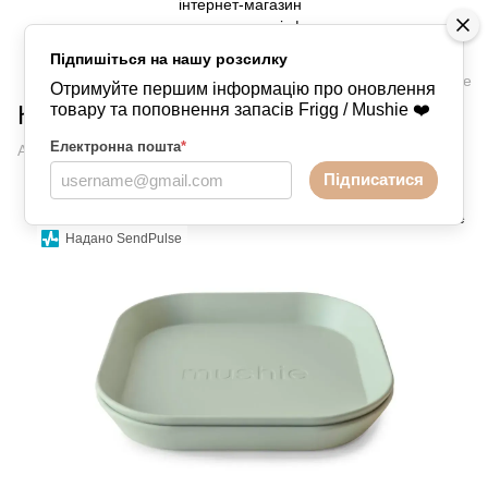
Підпишіться на нашу розсилку
Годування
Пластиковий посуд
Пластиковий посуд Mushie
Отримуйте першим інформацію про оновлення
Квадратна плоска тарілка Sage
товару та поповнення запасів Frigg / Mushie ❤️
Електронна пошта
*
Артикул:
2304163
Написати відгук
Підписатися
Надано SendPulse