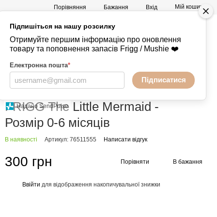
Мій кошик
Порівняння
Бажання
Вхід
Підпишіться на нашу розсилку
а
Mushie -
+380730847238
Отримуйте першим інформацію про оновлення
Речі
товару та поповнення запасів Frigg / Mushie ❤️
Електронна пошта
*
Підписатися
Головна
Пустушки
FRIGG
FRIGG Fairytale X H.C.
FRIGG Fairytale X H.C. FRIGG
FRIGG The Little Mermaid -
Надано SendPulse
Розмір 0-6 місяців
В наявності
Артикул: 76511555
Написати відгук
300 грн
Порівняти
В бажання
Ввійти
для відображення накопичувальної знижки
%