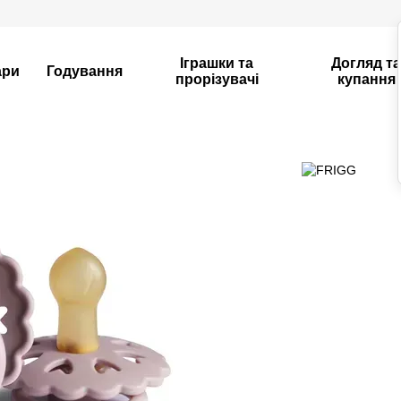
Іграшки та
Догляд т
ари
Годування
прорізувачі
купання