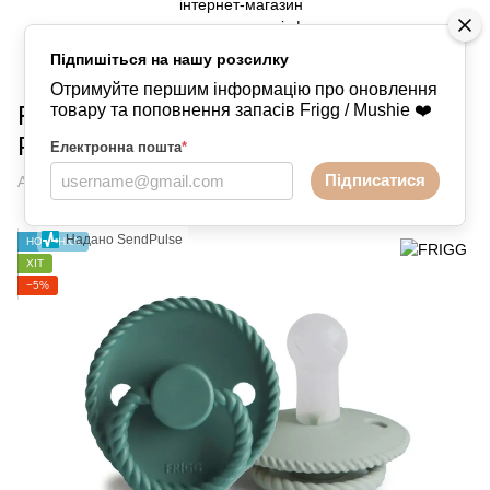
Підпишіться на нашу розсилку
Пустушки
FRIGG
FRIGG FRIGG
Отримуйте першим інформацію про оновлення
Frigg Silicone Sage / Vintage green
товару та поповнення запасів Frigg / Mushie ❤️
Розмір 6-18 місяців
Електронна пошта
*
Підписатися
Артикул:
5926952317051
Написати відгук
Надано SendPulse
НОВИНКА
ХІТ
−5%