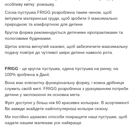
особливу квітку: ромашку.
Соска-пустушка FRIGG розроблена таким чином, щоб
імітувати материнські груди, щоб зробити її максимально
природною та комфортною для дитини.
Кругла форма рекомендується дитячими хіропрактиками та
пологовими будинками.
Щиток злегка вигнутий назовні, щоб забезпечити максимальну
подачу повітря до чутливої ​​шкіри дитини навколо рота.
FRIGG
- це кругла пустушка, єдина пустушка на ринку, на
100% зроблена в Данії.
Вона має елегантну функціональну форму, і кожна дрібниця
служить своїй меті. FRIGG розроблена з урахуванням потреби
дитини у заспокоєнні як основна мета.
Фрігг доступні у більш ніж 60 красивих кольорах. В асортименті
Ви завжди знайдете найпопулярніші кольори сезону.
Ми постійно шукаємо способи покращити наші пустушки, щоб
надати нашим малюкам усе найкраще.