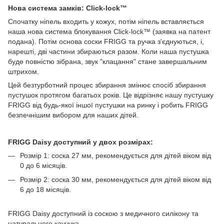
Нова система замків: Click-lock™
Спочатку ніпель входить у кожух, потім ніпель вставляється
наша нова система блокування Click-lock™ (заявка на патент
подана). Потім основа соски FRIGG та ручка з'єднуються, і,
нарешті, дві частини збираються разом. Коли наша пустушка
буде повністю зібрана, звук "клацання" стане завершальним
штрихом.
Цей безтурботний процес збирання змінює спосіб збирання
пустушок протягом багатьох років. Це відрізняє нашу пустушку
FRIGG від будь-якої іншої пустушки на ринку і робить FRIGG
безпечнішим вибором для наших дітей.
FRIGG Daisy доступний у двох розмірах:
Розмір 1: соска 27 мм, рекомендується для дітей віком від
0 до 6 місяців.
Розмір 2: соска 30 мм, рекомендується для дітей віком від
6 до 18 місяців.
FRIGG Daisy доступний із соскою з медичного силікону та
натурального каучука.