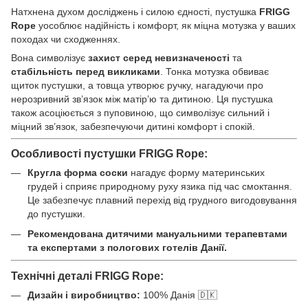
Натхнена духом досліджень і силою єдності, пустушка
FRIGG
Rope
уособлює надійність і комфорт, як міцна мотузка у ваших
походах чи сходженнях.
Вона символізує
захист серед невизначеності
та
стабільність перед викликами
. Тонка мотузка обвиває
щиток пустушки, а товща утворює ручку, нагадуючи про
нерозривний зв’язок між матір’ю та дитиною. Ця пустушка
також асоціюється з пуповиною, що символізує сильний і
міцний зв’язок, забезпечуючи дитині комфорт і спокій.
Особливості пустушки FRIGG Rope:
Кругла форма соски
нагадує форму материнських
грудей і сприяє природному руху язика під час смоктання.
Це забезпечує плавний перехід від грудного вигодовування
до пустушки.
Рекомендована дитячими мануальними терапевтами
та експертами з пологових готелів Данії.
Технічні деталі FRIGG Rope:
Дизайн і виробництво:
100% Данія 🇩🇰