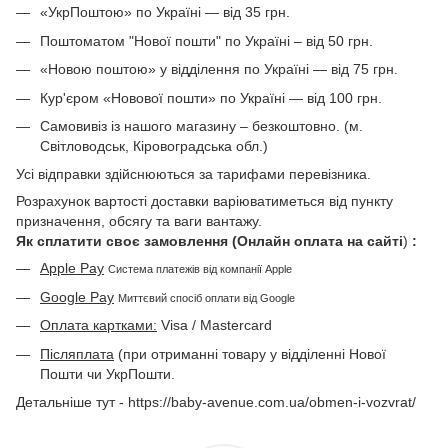
«УкрПоштою» по Україні — від 35 грн.
Поштоматом "Нової пошти" по Україні – від 50 грн.
«Новою поштою» у відділення по Україні — від 75 грн.
Кур'єром «Новової пошти» по Україні — від 100 грн.
Самовивіз із нашого магазину – безкоштовно. (м.
Світловодськ, Кіровоградська обл.)
Усі відправки здійснюються за тарифами перевізника.
Розрахунок вартості доставки варіюватиметься від пункту
призначення, обсягу та ваги вантажу.
Як сплатити своє замовлення (Онлайн оплата на сайті
)
:
Apple Pay
Система платежів від компанії Apple
Google Pay
Миттєвий спосіб оплати від Google
Оплата картками:
Visa / Mastercard
Післяплата
(при отриманні товару у відділенні Нової
Пошти чи УкрПошти.
Детальніше тут - https://baby-avenue.com.ua/obmen-i-vozvrat/