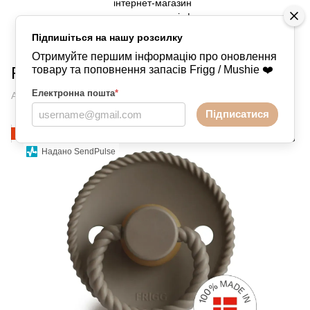
Підпишіться на нашу розсилку
Пустушки
FRIGG
FRIGG FRIGG
Отримуйте першим інформацію про оновлення
Frigg Rope Portobello
товару та поповнення запасів Frigg / Mushie ❤️
Електронна пошта
*
Артикул:
76851373
Написати відгук
Підписатися
−3%
Надано SendPulse