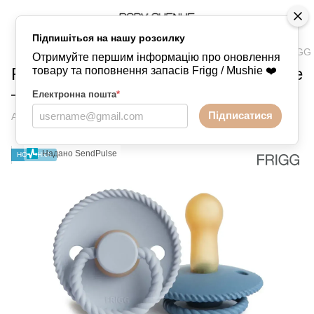
Підпишіться на нашу розсилку
Пустушки
FRIGG
2-Pack пустушки
2-Pack пустушки FRIGG
Отримуйте першим інформацію про оновлення
FRIGG Rope Ocean View/Powder Blue
товару та поповнення запасів Frigg / Mushie ❤️
— латексні пустушки 6-18 міс Size 2
Електронна пошта
*
Підписатися
Артикул:
76282496
Написати відгук
Надано SendPulse
НОВИНКА