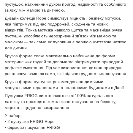
пустушок, натхненний духом пригод, надійності та особливого
зв’язку між мамою та дитиною.
Дизайн колекції Rope символізує міцність і безпеку мотузки,
яка підтримує під час подорожей, сходжень та нових
відкриттів. Тонка мотузка навколо щитка та масивніша ручка
пустушки уособлюють нерозривний зв’язок між мамою та
малюком — так само як пуповина є першою життєвою ниткою
для дитини.
Кругла форма соска максимально наближена до форми
материнських грудей та допомагає підтримувати природний
рефлекс смоктання. Під час використання дитина природно
розташовує язик так само, як і під час грудного вигодовування.
Кругла форма пустушки рекомендована дитячими
мануальними терапевтами та пологовими будинками в Данії.
Пустушки FRIGG виготовляються зі 100% натурального
латексу та проходять комплексне тестування на безпеку,
міцність і щоденне використання.
У наборі:
• 2 пустушки FRIGG Rope
• фірмове пакування FRIGG