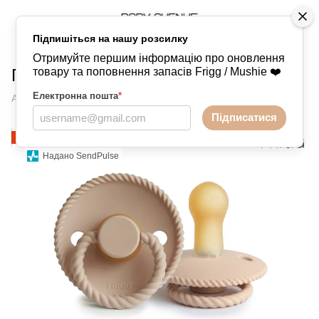
Підпишіться на нашу розсилку
Пустушки
FRIGG
FRIGG FRIGG
Отримуйте першим інформацію про оновлення
Пустушка Frigg Rope Croissant
товару та поповнення запасів Frigg / Mushie ❤️
Електронна пошта
*
Артикул:
76852360
Написати відгук
Підписатися
−3%
Надано SendPulse