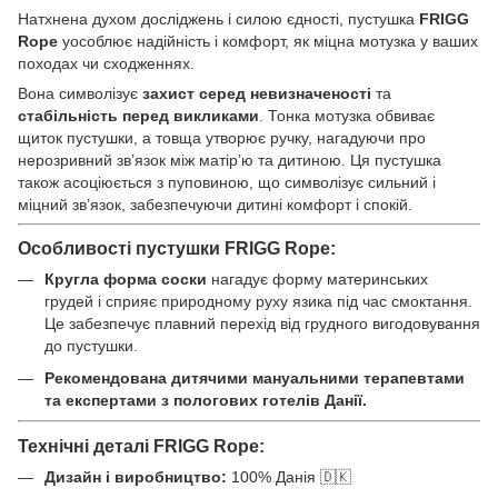
Натхнена духом досліджень і силою єдності, пустушка
FRIGG
Rope
уособлює надійність і комфорт, як міцна мотузка у ваших
походах чи сходженнях.
Вона символізує
захист серед невизначеності
та
стабільність перед викликами
. Тонка мотузка обвиває
щиток пустушки, а товща утворює ручку, нагадуючи про
нерозривний зв’язок між матір’ю та дитиною. Ця пустушка
також асоціюється з пуповиною, що символізує сильний і
міцний зв’язок, забезпечуючи дитині комфорт і спокій.
Особливості пустушки FRIGG Rope:
Кругла форма соски
нагадує форму материнських
грудей і сприяє природному руху язика під час смоктання.
Це забезпечує плавний перехід від грудного вигодовування
до пустушки.
Рекомендована дитячими мануальними терапевтами
та експертами з пологових готелів Данії.
Технічні деталі FRIGG Rope:
Дизайн і виробництво:
100% Данія 🇩🇰