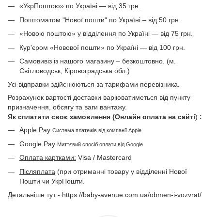
«УкрПоштою» по Україні — від 35 грн.
Поштоматом "Нової пошти" по Україні – від 50 грн.
«Новою поштою» у відділення по Україні — від 75 грн.
Кур'єром «Новової пошти» по Україні — від 100 грн.
Самовивіз із нашого магазину – безкоштовно. (м.
Світловодськ, Кіровоградська обл.)
Усі відправки здійснюються за тарифами перевізника.
Розрахунок вартості доставки варіюватиметься від пункту
призначення, обсягу та ваги вантажу.
Як сплатити своє замовлення (Онлайн оплата на сайті
)
:
Apple Pay
Система платежів від компанії Apple
Google Pay
Миттєвий спосіб оплати від Google
Оплата картками:
Visa / Mastercard
Післяплата
(при отриманні товару у відділенні Нової
Пошти чи УкрПошти.
Детальніше тут - https://baby-avenue.com.ua/obmen-i-vozvrat/