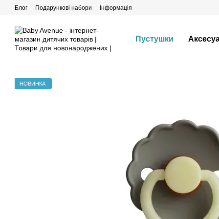
Перейти до основного контенту
Блог
Подарункові набори
Інформація
Пустушки
Аксесу
НОВИНКА