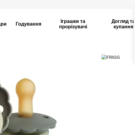
Іграшки та
Догляд т
ари
Годування
прорізувачі
купання