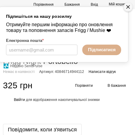
Мій кошик
Порівняння
Бажання
Вхід
Підпишіться на нашу розсилку
а
Mushie -
+380730847238
Отримуйте першим інформацію про оновлення
Речі
товару та поповнення запасів Frigg / Mushie ❤️
Електронна пошта
*
Підписатися
Головна
Пустушки
FRIGG
FRIGG FRIGG
Frigg Night Portobello
Надано SendPulse
Немає в наявності
Артикул: 40846714944112
Написати відгук
325 грн
Порівняти
В бажання
Ввійти
для відображення накопичувальної знижки
%
Повідомити, коли з'явиться