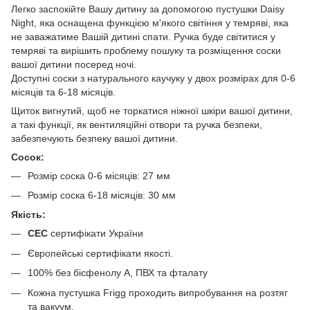
Легко заспокійте Вашу дитину за допомогою пустушки Daisy
Night, яка оснащена функцією м'якого світіння у темряві, яка
не заважатиме Вашій дитині спати. Ручка буде світитися у
темряві та вирішить проблему пошуку та розміщення соски
вашої дитини посеред ночі.
Доступні соски з натурального каучуку у двох розмірах для 0-6
місяців та 6-18 місяців.
Щиток вигнутий, щоб не торкатися ніжної шкіри вашої дитини,
а такі функції, як вентиляційні отвори та ручка безпеки,
забезпечують безпеку вашої дитини.
Сосок:
Розмір соска 0-6 місяців: 27 мм
Розмір соска 6-18 місяців: 30 мм
Якість:
СЕС
сертифікати України
Європейські сертифікати якості.
100% без бісфенолу А, ПВХ та фталату
Кожна пустушка Frigg проходить випробування на розтяг
та вакуум.