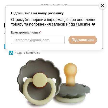
Підпишіться на нашу розсилку
Пустушки
FRIGG
FRIGG FRIGG
Отримуйте першим інформацію про оновлення
Frigg Night Portobello
товару та поповнення запасів Frigg / Mushie ❤️
Електронна пошта
*
Артикул:
4084671494411
Написати відгук
Підписатися
НОВИНКА
Надано SendPulse