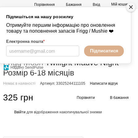
Мій кошик
Порівняння
Бажання
Вхід
Підпишіться на нашу розсилку
а
Mushie -
+380730847238
Отримуйте першим інформацію про оновлення
Речі
товару та поповнення запасів Frigg / Mushie ❤️
Електронна пошта
*
Підписатися
Головна
Пустушки
FRIGG
FRIGG FRIGG
Frigg Moon Twilight Mauve Night
Надано SendPulse
Розмір 6-18 місяців
Немає в наявності
Артикул: 33025244111105
Написати відгук
325 грн
Порівняти
В бажання
Ввійти
для відображення накопичувальної знижки
%