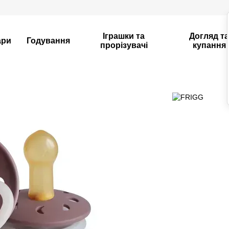
Іграшки та
Догляд т
ари
Годування
прорізувачі
купання