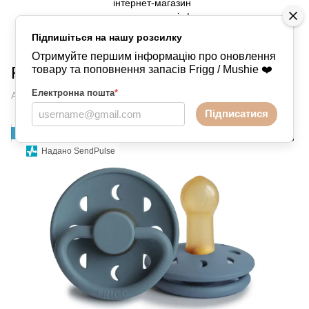
Підпишіться на нашу розсилку
Пустушки
FRIGG
FRIGG FRIGG
Отримуйте першим інформацію про оновлення
Frigg Moon Stone Blue
товару та поповнення запасів Frigg / Mushie ❤️
Електронна пошта
*
Артикул:
041125244111105
Написати відгук
Підписатися
НОВИНКА
Надано SendPulse