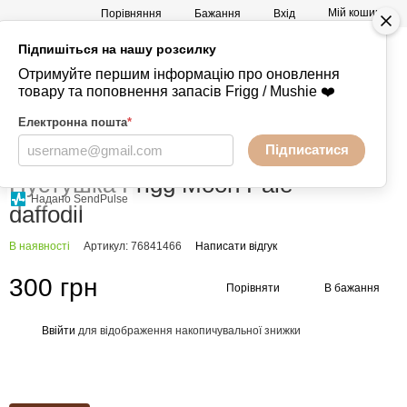
Мій кошик
Порівняння
Бажання
Вхід
Підпишіться на нашу розсилку
а
Mushie -
+380730847238
Отримуйте першим інформацію про оновлення
Речі
товару та поповнення запасів Frigg / Mushie ❤️
Електронна пошта
*
Підписатися
Головна
Пустушки
FRIGG
FRIGG FRIGG
Пустушка Frigg Moon Pale
Надано SendPulse
daffodil
В наявності
Артикул: 76841466
Написати відгук
300 грн
Порівняти
В бажання
Ввійти
для відображення накопичувальної знижки
%