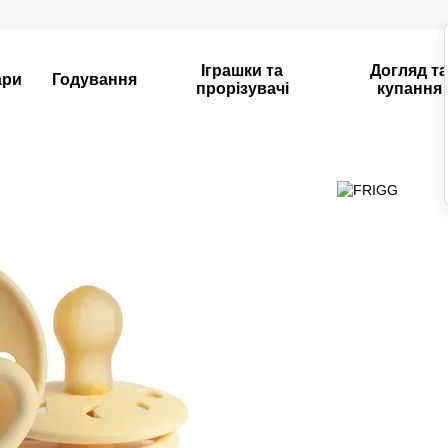
Іграшки та
Догляд т
ари
Годування
прорізувачі
купання