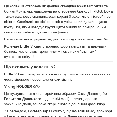
Ця колекція створена як данина скандинавській міфології та
богині Фригг, яка надихнула на створення бренду
FRIGG
. Вона
також вшановує скандинавські корені й захоплюючі історії про
вікінгів. Особливістю цієї колекції є унікальний дизайн щитка
пустушки, який нагадує круглі щити вікінгів та прикрашений
символом Fehu із рунічного алфавіту.
Fehu
символізує родючість, достаток і духовне багатство. 💫
Колекція
Little Viking
створена, щоб захищати та дарувати
безпеку маленьким, допитливим і сміливим "вікінгам"
сучасного світу. 🍼
Що входить у колекцію?
Little Viking
складається з шести пустушок, кожна названа на
честь відомого персонажа епохи вікінгів:
Viking HOLGER
🌿✨
Ця пустушка натхнена героїчним образом Ожьє Данця (або
Гольгера Данського
в данській мові) – легендарного
захисника Данії, глибоко вкоріненого в данський фольклор.
За легендою, Гольгер зараз спить у підземеллі замку Кронборг
у Гельсінгері, але прокинеться, коли Данія опиниться під