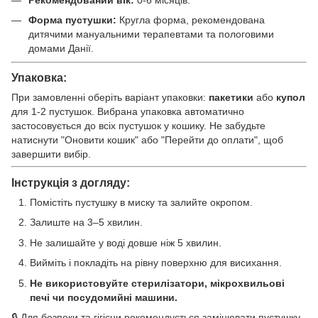
Форма пустушки:
Кругла форма, рекомендована
дитячими мануальними терапевтами та пологовими
домами Данії.
Упаковка:
При замовленні оберіть варіант упаковки:
пакетики
або
купол
для 1-2 пустушок. Вибрана упаковка автоматично
застосовується до всіх пустушок у кошику. Не забудьте
натиснути "Оновити кошик" або "Перейти до оплати", щоб
завершити вибір.
Інструкція з догляду:
Помістіть пустушку в миску та залийте окропом.
Залиште на 3–5 хвилин.
Не залишайте у воді довше ніж 5 хвилин.
Вийміть і покладіть на рівну поверхню для висихання.
Не використовуйте стерилізатори, мікрохвильові
печі чи посудомийні машини.
🔒 Для безпеки та гігієни рекомендується замінювати пустушку