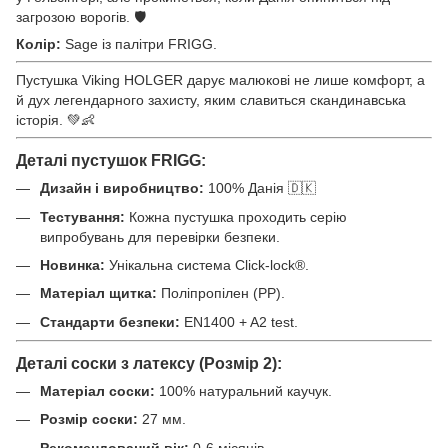
загрозою ворогів. 🛡️
Колір:
Sage із палітри FRIGG.
Пустушка Viking HOLGER дарує малюкові не лише комфорт, а
й дух легендарного захисту, яким славиться скандинавська
історія. 💚👶
Деталі пустушок FRIGG:
Дизайн і виробництво:
100% Данія 🇩🇰
Тестування:
Кожна пустушка проходить серію
випробувань для перевірки безпеки.
Новинка:
Унікальна система Click-lock®.
Матеріал щитка:
Поліпропілен (PP).
Стандарти безпеки:
EN1400 + A2 test.
Деталі соски з латексу (Розмір 2):
Матеріал соски:
100% натуральний каучук.
Розмір соски:
27 мм.
Рекомендований вік:
0-6 місяців.