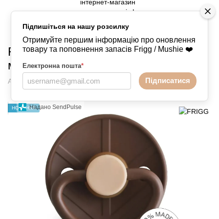
Підпишіться на нашу розсилку
Пустушки
FRIGG
Little Viking
Little Viking FRIGG
Отримуйте першим інформацію про оновлення
Frigg Little Viking Bjorn Розмір 0-6
товару та поповнення запасів Frigg / Mushie ❤️
місяців
Електронна пошта
*
Підписатися
Артикул:
10519
Написати відгук
Надано SendPulse
НОВИНКА