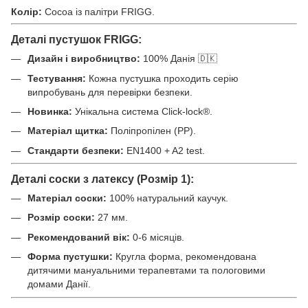
Колір:
Cocoa із палітри FRIGG.
Деталі пустушок FRIGG:
Дизайн і виробництво:
100% Данія 🇩🇰
Тестування:
Кожна пустушка проходить серію
випробувань для перевірки безпеки.
Новинка:
Унікальна система Click-lock®.
Матеріал щитка:
Поліпропілен (PP).
Стандарти безпеки:
EN1400 + A2 test.
Деталі соски з латексу (Розмір 1):
Матеріал соски:
100% натуральний каучук.
Розмір соски:
27 мм.
Рекомендований вік:
0-6 місяців.
Форма пустушки:
Кругла форма, рекомендована
дитячими мануальними терапевтами та пологовими
домами Данії.