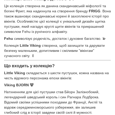
Ця колекція створена як данина скандинавській міфології та
богині Фригг, яка надихнула на створення бренду
FRIGG
. Вона
також вшановує скандинавські корені й захоплюючі історії про
вікінгів. Особливістю цієї колекції є унікальний дизайн щитка
пустушки, який нагадує круглі щити вікінгів та прикрашений
символом Fehu із рунічного алфавіту.
Fehu
символізує родючість, достаток і духовне багатство. 💫
Колекція
Little Viking
створена, щоб захищати та дарувати
безпеку маленьким, допитливим і сміливим "вікінгам"
сучасного світу. 🍼
Що входить у колекцію?
Little Viking
складається з шести пустушок, кожна названа на
честь відомого персонажа епохи вікінгів:
Viking BJORN
🐻
Натхненням для цієї пустушки став Бйорн Залізнобокий,
легендарний шведський король і син Рагнара Лодброка.
Відомий своїми успішними походами до Франції, Англії та
вздовж середземноморського узбережжя, він залишив
глибокий слід в історії завдяки своїй силі й мужності.