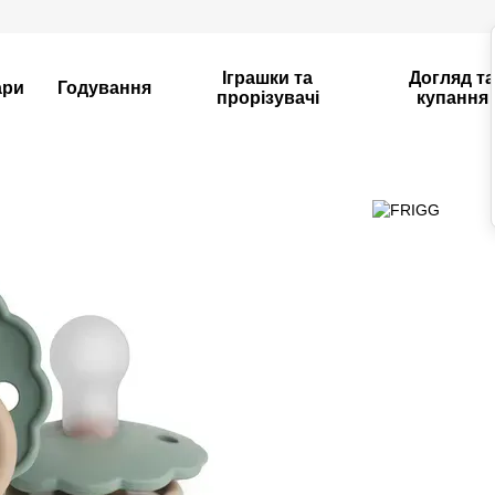
Іграшки та
Догляд т
ари
Годування
прорізувачі
купання