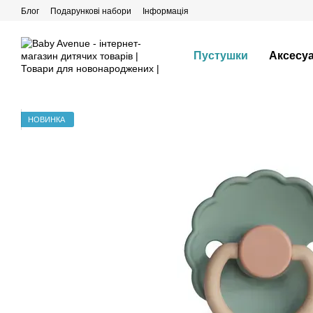
Перейти до основного контенту
Блог
Подарункові набори
Інформація
Пустушки
Аксесу
НОВИНКА