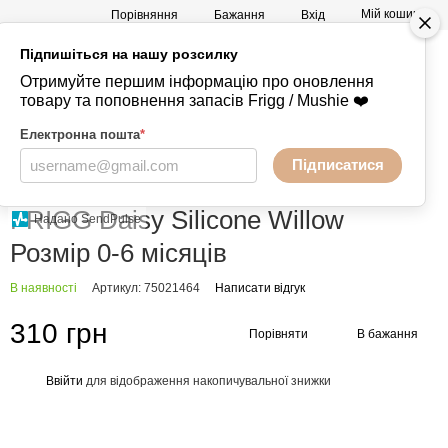
Мій кошик
Порівняння
Бажання
Вхід
Підпишіться на нашу розсилку
а
Mushie -
+380730847238
Отримуйте першим інформацію про оновлення
Речі
товару та поповнення запасів Frigg / Mushie ❤️
Електронна пошта
*
Підписатися
Головна
Пустушки
FRIGG
FRIGG - силіконові
FRIGG - силіконові FRIGG
FRIGG Daisy Silicone Willow
Надано SendPulse
Розмір 0-6 місяців
В наявності
Артикул: 75021464
Написати відгук
310 грн
Порівняти
В бажання
Ввійти
для відображення накопичувальної знижки
%