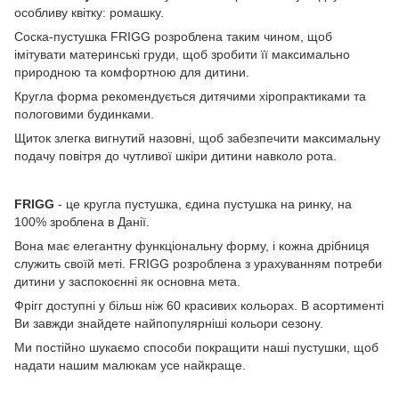
особливу квітку: ромашку.
Соска-пустушка FRIGG розроблена таким чином, щоб
імітувати материнські груди, щоб зробити її максимально
природною та комфортною для дитини.
Кругла форма рекомендується дитячими хіропрактиками та
пологовими будинками.
Щиток злегка вигнутий назовні, щоб забезпечити максимальну
подачу повітря до чутливої ​​шкіри дитини навколо рота.
FRIGG
- це кругла пустушка, єдина пустушка на ринку, на
100% зроблена в Данії.
Вона має елегантну функціональну форму, і кожна дрібниця
служить своїй меті. FRIGG розроблена з урахуванням потреби
дитини у заспокоєнні як основна мета.
Фрігг доступні у більш ніж 60 красивих кольорах. В асортименті
Ви завжди знайдете найпопулярніші кольори сезону.
Ми постійно шукаємо способи покращити наші пустушки, щоб
надати нашим малюкам усе найкраще.