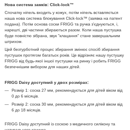
Нова система замків: Click-lock™
Спочатку ніпель входить у кожух, потім ніпель вставляється
наша нова система блокування Click-lock™ (заявка на патент
подана). Потім основа соски FRIGG та ручка з'єднуються, і,
нарешті, дві частини збираються разом. Коли наша пустушка
буде повністю зібрана, звук "клацання" стане завершальним
штрихом.
Цей безтурботний процес збирання змінює спосіб збирання
пустушок протягом багатьох років. Це відрізняє нашу пустушку
FRIGG від будь-якої іншої пустушки на ринку і робить FRIGG
безпечнішим вибором для наших дітей.
FRIGG Daisy доступний у двох розмірах:
Розмір 1: соска 27 мм, рекомендується для дітей віком від
0 до 6 місяців.
Розмір 2: соска 30 мм, рекомендується для дітей віком від
6 до 18 місяців.
FRIGG Daisy доступний із соскою з медичного силікону та
натурального каучука.