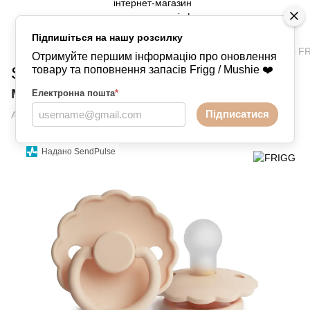
Підпишіться на нашу розсилку
Пустушки
FRIGG
FRIGG - силіконові
FRIGG - силіконові F
Отримуйте першим інформацію про оновлення
Silicone Pink Cream Розмір 0-6
товару та поповнення запасів Frigg / Mushie ❤️
місяців
Електронна пошта
*
Підписатися
Артикул:
60985530917178904
Написати відгук
Надано SendPulse