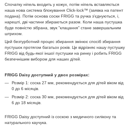
Спочатку ніпель входить у кожух, потім ніпель вставляється
наша нова система блокування Click-lock™ (заявка на патент
подана). Потім основа соски FRIGG та ручка з'єднуються, і,
нарешті, дві частини збираються разом. Коли наша пустушка
буде повністю зібрана, звук "клацання" стане завершальним
штрихом.
Цей безтурботний процес збирання змінює спосіб збирання
пустушок протягом багатьох років. Це відрізняє нашу пустушку
FRIGG від будь-якої іншої пустушки на ринку і робить FRIGG
безпечнішим вибором для наших дітей.
FRIGG Daisy доступний у двох розмірах:
Розмір 1: соска 27 мм, рекомендується для дітей віком від
0 до 6 місяців.
Розмір 2: соска 30 мм, рекомендується для дітей віком від
6 до 18 місяців.
FRIGG Daisy доступний із соскою з медичного силікону та
натурального каучука.