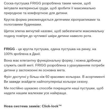
Соска-пустушка FRIGG розроблена таким чином, щоб
імітувати материнські груди, щоб зробити її максимально
природною та комфортною для дитини.
Кругла форма рекомендується дитячими хіропрактиками та
пологовими будинками.
Щиток злегка вигнутий назовні, щоб забезпечити максимальну
подачу повітря до чутливої ​​шкіри дитини навколо рота.
FRIGG
- це кругла пустушка, єдина пустушка на ринку, на
100% зроблена в Данії.
Вона має елегантну функціональну форму, і кожна дрібниця
служить своїй меті. FRIGG розроблена з урахуванням потреби
дитини у заспокоєнні як основна мета.
Фрігг доступні у більш ніж 60 красивих кольорах. В асортименті
Ви завжди знайдете найпопулярніші кольори сезону.
Ми постійно шукаємо способи покращити наші пустушки, щоб
надати нашим малюкам усе найкраще.
Нова система замків: Click-lock™