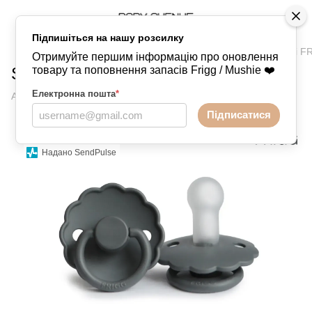
Підпишіться на нашу розсилку
Пустушки
FRIGG
FRIGG - силіконові
FRIGG - силіконові F
Отримуйте першим інформацію про оновлення
Silicone Graphite Розмір 6-18 місяців
товару та поповнення запасів Frigg / Mushie ❤️
Електронна пошта
*
Артикул:
609855309171771036
Написати відгук
Підписатися
Надано SendPulse