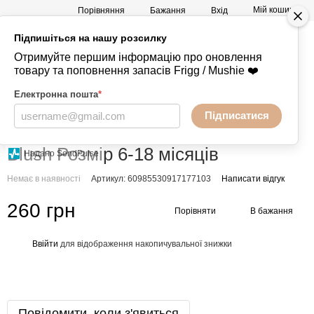
Мій кошик
Порівняння
Бажання
Вхід
Підпишіться на нашу розсилку
а
Mushie -
+380730847238
Отримуйте першим інформацію про оновлення
Речі
товару та поповнення запасів Frigg / Mushie ❤️
Електронна пошта
*
Підписатися
Головна
Пустушки
FRIGG
FRIGG - силіконові
FRIGG - силіконові FRIGG
Blush Розмір 6-18 місяців
Надано SendPulse
Немає в наявності
Артикул: 60985530917177103
Написати відгук
260 грн
Порівняти
В бажання
Ввійти
для відображення накопичувальної знижки
%
Повідомити, коли з'явиться