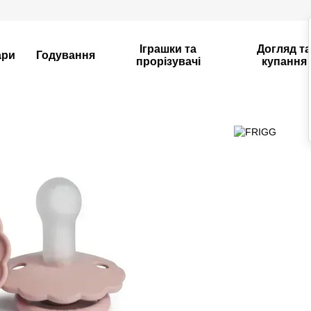
Іграшки та
Догляд т
ари
Годування
прорізувачі
купання