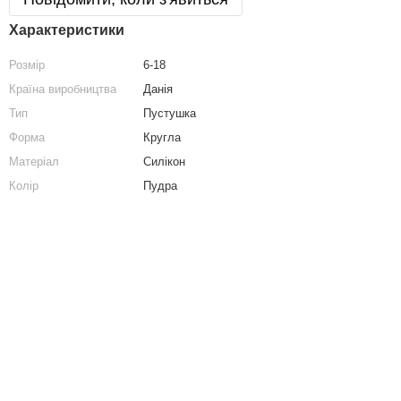
Характеристики
Розмір
6-18
Країна виробництва
Данія
Тип
Пустушка
Форма
Кругла
Матеріал
Силікон
Колір
Пудра