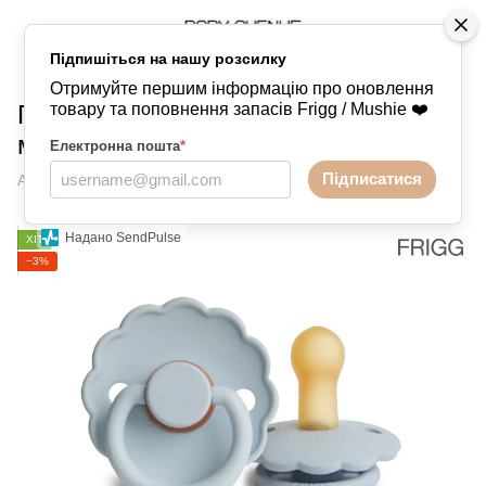
Підпишіться на нашу розсилку
Пустушки
FRIGG
FRIGG FRIGG
Отримуйте першим інформацію про оновлення
Пустушка Frigg Daisy BabyBlue 6-18
товару та поповнення запасів Frigg / Mushie ❤️
місяців
Електронна пошта
*
Підписатися
Артикул:
6093
Написати відгук
Надано SendPulse
ХІТ
−3%