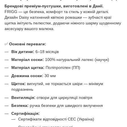
Брендові преміум-пустушки, виготовлені в Данії.
FRIGG — це безпека, комфорт та стиль у кожній деталі.
Дизайн Daisy натхнений квіткою ромашки — зубчасті краї
щитка імітують пелюстки, додаючи ніжного шарму щоденному
аксесуару вашого малюка.
✅
Основні переваги:
Вік дитини:
6–18 місяців
Матеріал соски:
100% натуральний латекс (каучук)
Матеріал щитка:
Поліпропілен (ПП)
Довжина соски:
30 мм
Щиток:
вигнутий, не торкається шкіри — мінімум
подразнень
Вентиляція:
отвори для циркуляції повітря
Безпека:
ручка безпеки для швидкого вилучення
Сертифікація:
Сертифікати відповідності СЕС (Україна)