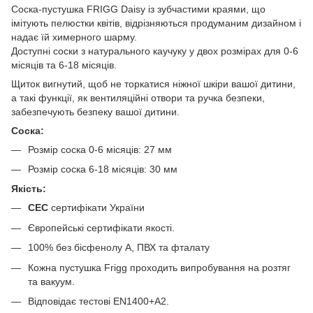
Соска-пустушка FRIGG Daisy із зубчастими краями, що
імітують пелюстки квітів, відрізняються продуманим дизайном і
надає їй химерного шарму.
Доступні соски з натурального каучуку у двох розмірах для 0-6
місяців та 6-18 місяців.
Щиток вигнутий, щоб не торкатися ніжної шкіри вашої дитини,
а такі функції, як вентиляційні отвори та ручка безпеки,
забезпечують безпеку вашої дитини.
Соска:
Розмір соска 0-6 місяців: 27 мм
Розмір соска 6-18 місяців: 30 мм
Якість:
СЕС
сертифікати України
Європейські сертифікати якості.
100% без бісфенолу А, ПВХ та фталату
Кожна пустушка Frigg проходить випробування на розтяг
та вакуум.
Відповідає тестові EN1400+A2.