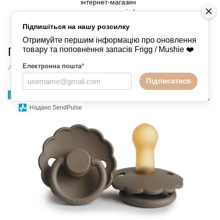
Підпишіться на нашу розсилку
Пустушки
FRIGG
FRIGG FRIGG
Отримуйте першим інформацію про оновлення
Пустушка Frigg Daisy Portobello 6-18
товару та поповнення запасів Frigg / Mushie ❤️
Електронна пошта
*
Артикул:
76022373
Написати відгук
Підписатися
НОВИНКА
Надано SendPulse