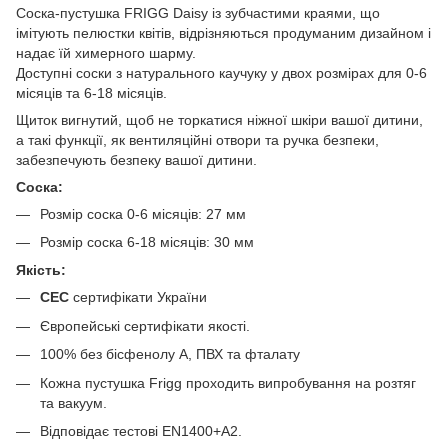
Соска-пустушка FRIGG Daisy із зубчастими краями, що
імітують пелюстки квітів, відрізняються продуманим дизайном і
надає їй химерного шарму.
Доступні соски з натурального каучуку у двох розмірах для 0-6
місяців та 6-18 місяців.
Щиток вигнутий, щоб не торкатися ніжної шкіри вашої дитини,
а такі функції, як вентиляційні отвори та ручка безпеки,
забезпечують безпеку вашої дитини.
Соска:
Розмір соска 0-6 місяців: 27 мм
Розмір соска 6-18 місяців: 30 мм
Якість:
СЕС
сертифікати України
Європейські сертифікати якості.
100% без бісфенолу А, ПВХ та фталату
Кожна пустушка Frigg проходить випробування на розтяг
та вакуум.
Відповідає тестові EN1400+A2.