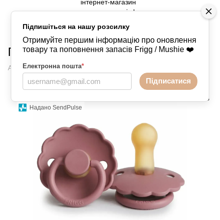
Підпишіться на нашу розсилку
Пустушки
FRIGG
FRIGG FRIGG
Отримуйте першим інформацію про оновлення
Пустушка Frigg Daisy DustyRose
товару та поповнення запасів Frigg / Mushie ❤️
Електронна пошта
*
Артикул:
400546294551
Написати відгук
Підписатися
Надано SendPulse