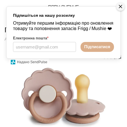
Підпишіться на нашу розсилку
Пустушки
FRIGG
FRIGG FRIGG
Отримуйте першим інформацію про оновлення
Пустушка Frigg Daisy Biscuit 6-18
товару та поповнення запасів Frigg / Mushie ❤️
Електронна пошта
*
Артикул:
76022461
1 відгук
Підписатися
Надано SendPulse