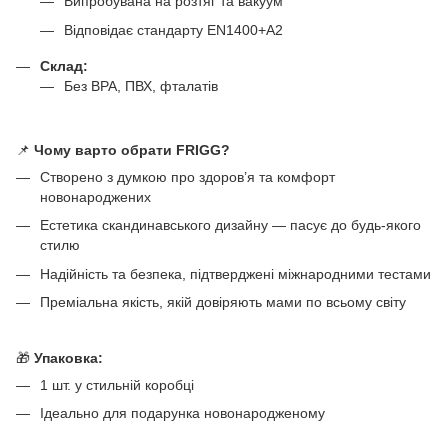
Випробувана на розтяг та вакуум
Відповідає стандарту EN1400+A2
Склад:
Без BPA, ПВХ, фталатів
📌
Чому варто обрати FRIGG?
Створено з думкою про здоров’я та комфорт
новонароджених
Естетика скандинавського дизайну — пасує до будь-якого
стилю
Надійність та безпека, підтверджені міжнародними тестами
Преміальна якість, якій довіряють мами по всьому світу
🎁
Упаковка:
1 шт. у стильній коробці
Ідеально для подарунка новонародженому