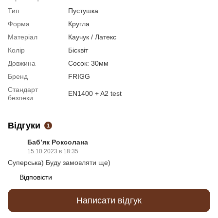
Тип
Пустушка
Форма
Кругла
Матеріал
Каучук / Латекс
Колір
Бісквіт
Довжина
Сосок: 30мм
Бренд
FRIGG
Стандарт
EN1400 + A2 test
безпеки
Відгуки
1
Баб’як Роксолана
15.10.2023 в 18:35
Суперська) Буду замовляти ще)
Відповісти
Написати відгук