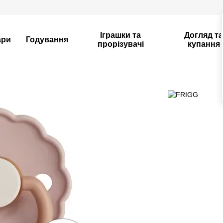
Іграшки та
Догляд т
ари
Годування
прорізувачі
купання