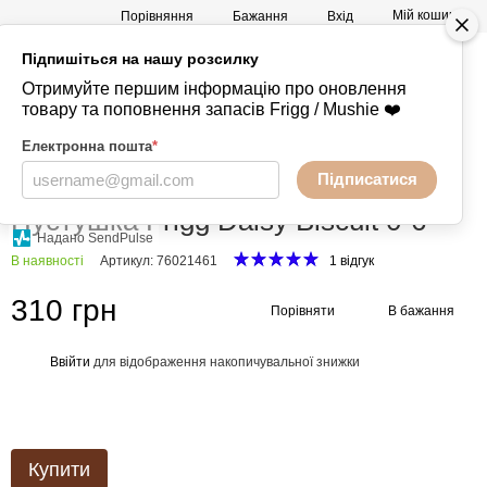
Мій кошик
Порівняння
Бажання
Вхід
Підпишіться на нашу розсилку
а
Mushie -
+380730847238
Отримуйте першим інформацію про оновлення
Речі
товару та поповнення запасів Frigg / Mushie ❤️
Електронна пошта
*
Підписатися
Головна
Пустушки
FRIGG
FRIGG FRIGG
Пустушка Frigg Daisy Biscuit 0-6
Надано SendPulse
В наявності
Артикул: 76021461
1 відгук
310 грн
Порівняти
В бажання
Ввійти
для відображення накопичувальної знижки
%
Купити