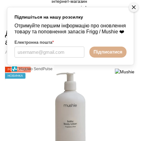
Підпишіться на нашу розсилку
Догляд та купання
Догляд та купання Mushie
Отримуйте першим інформацію про оновлення
Дитячий лосьйон для тіла (без
товару та поповнення запасів Frigg / Mushie ❤️
ароматизаторів) 400 мл
Електронна пошта
*
Підписатися
Артикул:
2900506
Написати відгук
Надано SendPulse
РОЗПРОДАЖ
НОВИНКА