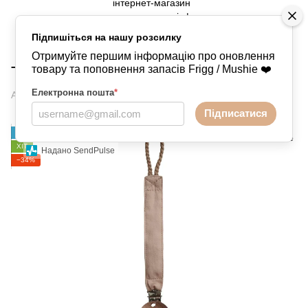
Підпишіться на нашу розсилку
Аксесуари
Тримачі
Тримачі Mushie
Отримуйте першим інформацію про оновлення
Тримач від Mushie - Blush
товару та поповнення запасів Frigg / Mushie ❤️
Електронна пошта
*
Артикул:
09573218347891
Написати відгук
Підписатися
НОВИНКА
ХІТ
Надано SendPulse
−34%