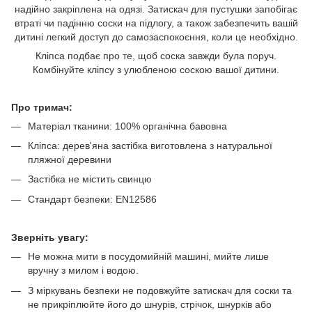
надійно закріплена на одязі. Затискач для пустушки запобігає
втраті чи падінню соски на підлогу, а також забезпечить вашій
дитині легкий доступ до самозаспокоєння, коли це необхідно.
Кліпса подбає про те, щоб соска завжди була поруч.
Комбінуйте кліпсу з улюбленою соскою вашої дитини.
Про тримач:
Матеріал тканини: 100% органічна бавовна
Кліпса: дерев'яна застібка виготовлена з натуральної
пляжної деревини
Застібка не містить свинцю
Стандарт безпеки: EN12586
Зверніть увагу:
Не можна мити в посудомийній машині, мийте лише
вручну з милом і водою.
З міркувань безпеки не подовжуйте затискач для соски та
не прикріплюйте його до шнурів, стрічок, шнурків або