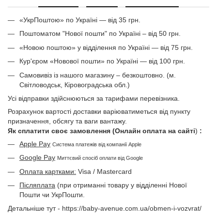
«УкрПоштою» по Україні — від 35 грн.
Поштоматом "Нової пошти" по Україні – від 50 грн.
«Новою поштою» у відділення по Україні — від 75 грн.
Кур'єром «Новової пошти» по Україні — від 100 грн.
Самовивіз із нашого магазину – безкоштовно. (м.
Світловодськ, Кіровоградська обл.)
Усі відправки здійснюються за тарифами перевізника.
Розрахунок вартості доставки варіюватиметься від пункту
призначення, обсягу та ваги вантажу.
Як сплатити своє замовлення (Онлайн оплата на сайті
)
:
Apple Pay
Система платежів від компанії Apple
Google Pay
Миттєвий спосіб оплати від Google
Оплата картками:
Visa / Mastercard
Післяплата
(при отриманні товару у відділенні Нової
Пошти чи УкрПошти.
Детальніше тут - https://baby-avenue.com.ua/obmen-i-vozvrat/