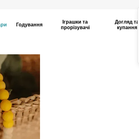
Іграшки та
Догляд т
ари
Годування
прорізувачі
купання