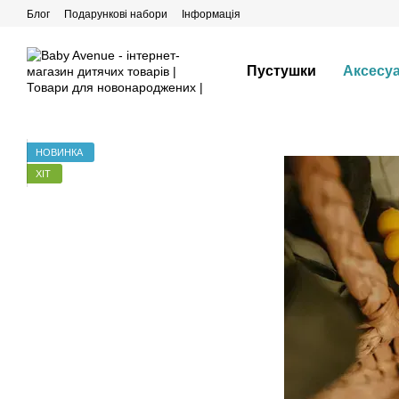
Перейти до основного контенту
Блог
Подарункові набори
Інформація
Пустушки
Аксесу
НОВИНКА
ХІТ