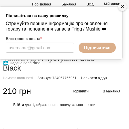
Мій кошик
Порівняння
Бажання
Вхід
Підпишіться на нашу розсилку
а
Mushie -
+380730847238
Отримуйте першим інформацію про оновлення
Речі
товару та поповнення запасів Frigg / Mushie ❤️
Електронна пошта
*
Підписатися
Головна
Аксесуари
Тримачі
Тримач для пустушки Cleo -
Надано SendPulse
Black
Немає в наявності
Артикул: 734067755951
Написати відгук
210 грн
Порівняти
В бажання
Ввійти
для відображення накопичувальної знижки
%