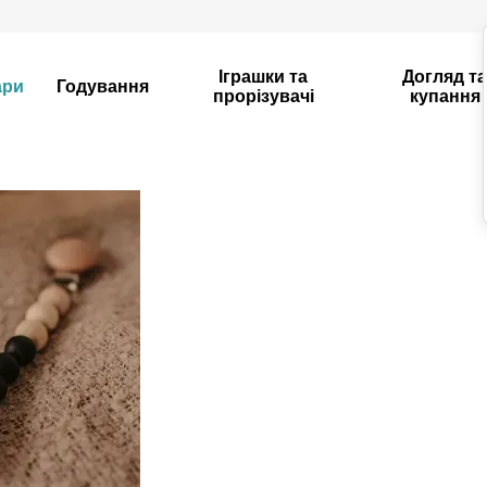
Іграшки та
Догляд т
ари
Годування
прорізувачі
купання